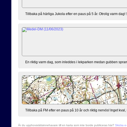
Tillbaka på härliga Jukola efter en paus på 5 år. Otrolig varm dag!
En riktig varm dag, som inleddes i lekparken medan gubben sprang. D
Tillbaka på FM efter en paus på 10 år och riktig nervös! Inget kval, u
Är du upphovsrättsinnehavare till en karta som inte borde publiceras här?
Skicka e